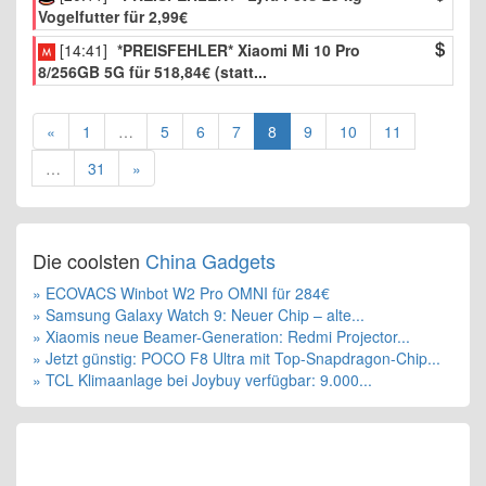
Vogelfutter für 2,99€
[14:41]
*PREISFEHLER* Xiaomi Mi 10 Pro
8/256GB 5G für 518,84€ (statt...
(current)
«
1
…
5
6
7
8
9
10
11
…
31
»
Die coolsten
China Gadgets
» ECOVACS Winbot W2 Pro OMNI für 284€
» Samsung Galaxy Watch 9: Neuer Chip – alte...
» Xiaomis neue Beamer-Generation: Redmi Projector...
» Jetzt günstig: POCO F8 Ultra mit Top-Snapdragon-Chip...
» TCL Klimaanlage bei Joybuy verfügbar: 9.000...