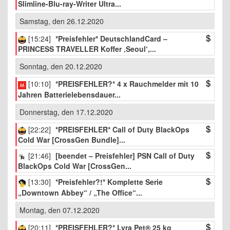
Slimline-Blu-ray-Writer Ultra...
Samstag, den 26.12.2020
[15:24]
*Preisfehler* DeutschlandCard –
PRINCESS TRAVELLER Koffer ‚Seoul‘,...
Sonntag, den 20.12.2020
[10:10]
*PREISFEHLER?* 4 x Rauchmelder mit 10
Jahren Batterielebensdauer...
Donnerstag, den 17.12.2020
[22:22]
*PREISFEHLER* Call of Duty BlackOps
Cold War [CrossGen Bundle]...
[21:46]
[beendet – Preisfehler] PSN Call of Duty
BlackOps Cold War [CrossGen...
[13:30]
*Preisfehler?!* Komplette Serie
„Downtown Abbey“ / „The Office“...
Montag, den 07.12.2020
[20:11]
*PREISFEHLER?* Lyra Pet® 25 kg