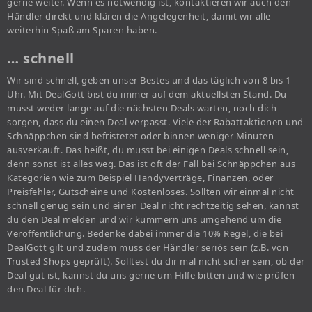
gerne weiter. Wenn es notwendig ist, kontaktieren wir auch den
Händler direkt und klären die Angelegenheit, damit wir alle
weiterhin Spaß am Sparen haben.
… schnell
Wir sind schnell, geben unser Bestes und das täglich von 8 bis 1
Uhr. Mit DealGott bist du immer auf dem aktuellsten Stand. Du
musst weder lange auf die nächsten Deals warten, noch dich
sorgen, dass du einen Deal verpasst. Viele der Rabattaktionen und
Schnäppchen sind befristetet oder binnen weniger Minuten
ausverkauft. Das heißt, du musst bei einigen Deals schnell sein,
denn sonst ist alles weg. Das ist oft der Fall bei Schnäppchen aus
Kategorien wie zum Beispiel Handyverträge, Finanzen, oder
Preisfehler, Gutscheine und Kostenloses. Sollten wir einmal nicht
schnell genug sein und einen Deal nicht rechtzeitig sehen, kannst
du den Deal melden und wir kümmern uns umgehend um die
Veröffentlichung. Bedenke dabei immer die 10% Regel, die bei
DealGott gilt und zudem muss der Händler seriös sein (z.B. von
Trusted Shops geprüft). Solltest du dir mal nicht sicher sein, ob der
Deal gut ist, kannst du uns gerne um Hilfe bitten und wie prüfen
den Deal für dich.