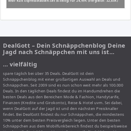
WMF Kult Espressotassen-Set (6-teilig) für 24,99€ (Vergleich: 32,60€)
DealGott – Dein Schnäppchenblog Deine
Jagd nach Schnäppchen mit uns ist…
… vielfältig
spare täglich bei über 35 Deals. DealGott ist dein
Schnäppchenblog mit einer großartigen Auswahl an Deals und
Schnäppchen. Seit 2009 sind es nun schon weit mehr als 100.000
Deals. In den täglichen Deals findest du im Handumdrehen die
besten Deals aus den Bereichen Mode & Fashion, Handytarife,
Finanzen (Kredite und Girokonto), Reise & Hotel uvm. Sei dabei,
wenn DealGott auf der Jagd ist und den nächsten Preisknaller
findet. Bei DealGott findest du nur Schnäppchen, die mindestens
10% unter dem besten Preisvergleich liegen. Unter den besten
Schnäppchen aus dem Mobilfunkbereich findest du beispielsweise