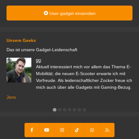
User-gadget einsenden
Unsere Geeks
Das ist unsere Gadget-Leidenschaft
den
Aktuell interessiert mich vor allem das Thema E-
r.
Mobilität; die neuen E-Scooter erwarte ich mit
Vorfreude. Als leidenschaftlicher Zocker freue ich
mich auch über alle Gadgets mit Gaming-Bezug.
Ma
ga
Jens
er