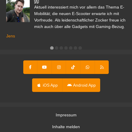
den
Aktuell interessiert mich vor allem das Thema E-
r.
Mobilität; die neuen E-Scooter erwarte ich mit
Vorfreude. Als leidenschaftlicher Zocker freue ich
mich auch über alle Gadgets mit Gaming-Bezug.
Ma
ga
Jens
er
iOS App
Android App
Impressum
Inhalte melden