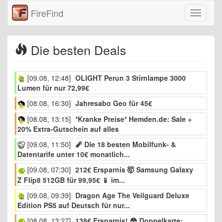
FireFind
Navigati
einklap
Die besten Deals
[09.08, 12:48]
OLIGHT Perun 3 Stirnlampe 3000
Lumen für nur 72,99€
[08.08, 16:30]
Jahresabo Geo für 45€
[08.08, 13:15]
*Kranke Preise* Hemden.de: Sale +
20% Extra-Gutschein auf alles
[09.08, 11:50]
🧨 Die 18 besten Mobilfunk- &
Datentarife unter 10€ monatlich...
[09.08, 07:30]
212€ Ersparnis 🤯 Samsung Galaxy
Z Flip8 512GB für 99,95€ 📱 im...
[09.08, 09:39]
Dragon Age The Veilguard Deluxe
Edition PS5 auf Deutsch für nur...
[08.08, 13:27]
138€ Ersparnis! 😳 Doppelkarte: