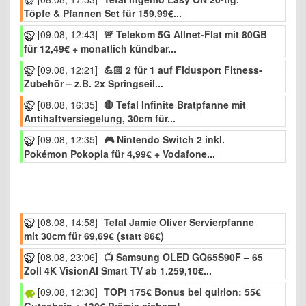
Töpfe & Pfannen Set für 159,99€...
[09.08, 12:43]
🚨 Telekom 5G Allnet-Flat mit 80GB
für 12,49€ + monatlich kündbar...
[09.08, 12:21]
💪🏻 2 für 1 auf Fidusport Fitness-
Zubehör – z.B. 2x Springseil...
[08.08, 16:35]
🔴 Tefal Infinite Bratpfanne mit
Antihaftversiegelung, 30cm für...
[09.08, 12:35]
🎮 Nintendo Switch 2 inkl.
Pokémon Pokopia für 4,99€ + Vodafone...
[08.08, 14:58]
Tefal Jamie Oliver Servierpfanne
mit 30cm für 69,69€ (statt 86€)
[08.08, 23:06]
📺 Samsung OLED GQ65S90F – 65
Zoll 4K VisionAI Smart TV ab 1.259,10€...
[09.08, 12:30]
TOP! 175€ Bonus bei quirion: 55€
Gutschein + 130€ Prämie sichern!