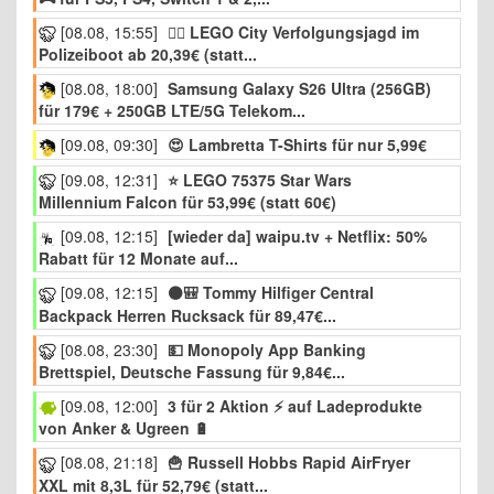
[08.08, 15:55]
👮‍♂️ LEGO City Verfolgungsjagd im
Polizeiboot ab 20,39€ (statt...
[08.08, 18:00]
Samsung Galaxy S26 Ultra (256GB)
für 179€ + 250GB LTE/5G Telekom...
[09.08, 09:30]
😍 Lambretta T-Shirts für nur 5,99€
[09.08, 12:31]
⭐ LEGO 75375 Star Wars
Millennium Falcon für 53,99€ (statt 60€)
[09.08, 12:15]
[wieder da] waipu.tv + Netflix: 50%
Rabatt für 12 Monate auf...
[09.08, 12:15]
⚫️🎒 Tommy Hilfiger Central
Backpack Herren Rucksack für 89,47€...
[08.08, 23:30]
💵 Monopoly App Banking
Brettspiel, Deutsche Fassung für 9,84€...
[09.08, 12:00]
3 für 2 Aktion ⚡ auf Ladeprodukte
von Anker & Ugreen 🔋
[08.08, 21:18]
🍟 Russell Hobbs Rapid AirFryer
XXL mit 8,3L für 52,79€ (statt...