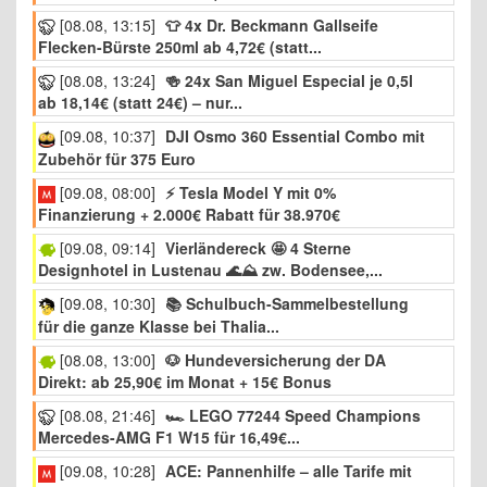
[08.08, 13:15]
👕 4x Dr. Beckmann Gallseife
Flecken-Bürste 250ml ab 4,72€ (statt...
[08.08, 13:24]
🍻 24x San Miguel Especial je 0,5l
ab 18,14€ (statt 24€) – nur...
[09.08, 10:37]
DJI Osmo 360 Essential Combo mit
Zubehör für 375 Euro
[09.08, 08:00]
⚡ Tesla Model Y mit 0%
Finanzierung + 2.000€ Rabatt für 38.970€
[09.08, 09:14]
Vierländereck 🤩 4 Sterne
Designhotel in Lustenau 🌊⛰️ zw. Bodensee,...
[09.08, 10:30]
📚 Schulbuch-Sammelbestellung
für die ganze Klasse bei Thalia...
[08.08, 13:00]
🐶 Hundeversicherung der DA
Direkt: ab 25,90€ im Monat + 15€ Bonus
[08.08, 21:46]
🏎️ LEGO 77244 Speed Champions
Mercedes-AMG F1 W15 für 16,49€...
[09.08, 10:28]
ACE: Pannenhilfe – alle Tarife mit