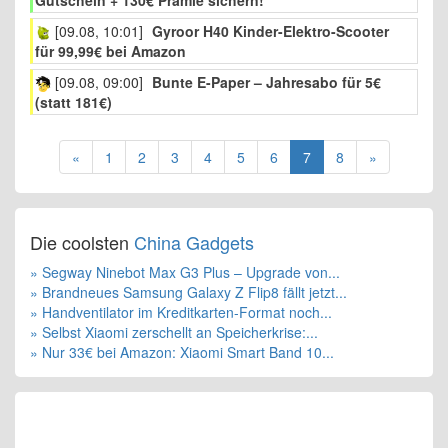
[09.08, 10:01]
Gyroor H40 Kinder-Elektro-Scooter
für 99,99€ bei Amazon
[09.08, 09:00]
Bunte E-Paper – Jahresabo für 5€
(statt 181€)
(current)
«
1
2
3
4
5
6
7
8
»
Die coolsten
China Gadgets
» Segway Ninebot Max G3 Plus – Upgrade von...
» Brandneues Samsung Galaxy Z Flip8 fällt jetzt...
» Handventilator im Kreditkarten-Format noch...
» Selbst Xiaomi zerschellt an Speicherkrise:...
» Nur 33€ bei Amazon: Xiaomi Smart Band 10...