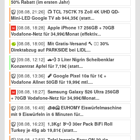
50% Rabatt (im ersten Jahr)
[08.08, 21:26]
📺 TCL 75C7K 75 Zoll 4K UHD QD-
Mini-LED Google TV ab 944,35€ (statt...
[08.08, 18:28]
Apple iPhone 17 256GB + 70GB
Vodafone-Netz für 34,99€/Monat (effektiv...
[08.08, 18:00]
Mit Gratis-Versand 🔨 👷‍♂️ 30%
Direktabzug auf PARKSIDE bei LIDL...
[09.08, 12:12]
🚗💨 3 Liter Nigrin Scheibenklar
Konzentrat Apfel für 7,19€ (statt...
[08.08, 13:36]
🧨 Google Pixel 10a für 1€ +
Vodafone Allnet 50GB für 19,99€ mtl....
[08.08, 18:27]
Samsung Galaxy S26 Ultra 256GB
+ 70GB Vodafone-Netz für 34,99€/Monat...
[08.08, 16:49]
🧊❄️🥶 EUHOMY Eiswürfelmaschine
mit 9 Eiswürfeln in 6 Minuten für...
[08.08, 16:23]
1,3Kg! 🦃💨 30er Pack BiFi Roll
Turkey je 45g ab 19,81€ (statt...
[08.08, 17:53]
Tefal Ingenio Easy ON 20-tlg.