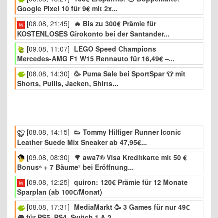
Google Pixel 10 für 9€ mit 2x...
[08.08, 21:45]
🔥 Bis zu 300€ Prämie für
KOSTENLOSES Girokonto bei der Santander...
[09.08, 11:07]
LEGO Speed Champions
Mercedes-AMG F1 W15 Rennauto für 16,49€ –...
[08.08, 14:30]
🥳 Puma Sale bei SportSpar 👕 mit
Shorts, Pullis, Jacken, Shirts...
[08.08, 14:15]
👟 Tommy Hilfiger Runner Iconic
Leather Suede Mix Sneaker ab 47,95€...
[09.08, 08:30]
🌳 awa7® Visa Kreditkarte mit 50 €
Bonus⁶ + 7 Bäume² bei Eröffnung...
[09.08, 12:25]
quiron: 120€ Prämie für 12 Monate
Sparplan (ab 100€/Monat)
[08.08, 17:31]
MediaMarkt 🥳 3 Games für nur 49€
🎮 für PS5, PS4, Switch 1 & 2,...